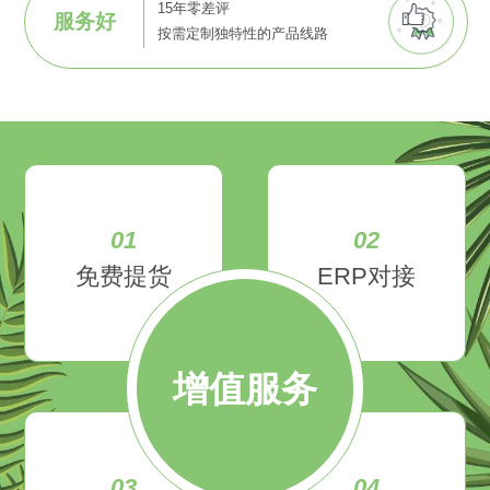
15年零差评
服务好
按需定制独特性的产品线路
01
02
免费提货
ERP对接
增值服务
03
04